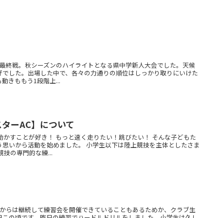
ーズン最終戦。秋シーズンのハイライトとなる県中学新人大会でした。天候
好でした。出場した中で、各々の力通りの順位はしっかり取りにいけた
きももう1段階上...
ドスターAC】について
動かすことが好き！ もっと速く走りたい！跳びたい！ そんな子どもた
う思いから活動を始めました。 小学生以下は陸上競技を主体としたさま
技の専門的な練...
ろからは継続して練習会を開催できていることもあるためか、クラブ生
日この頃です。昨日の練習でハードルドリルをしました。小学生は久し