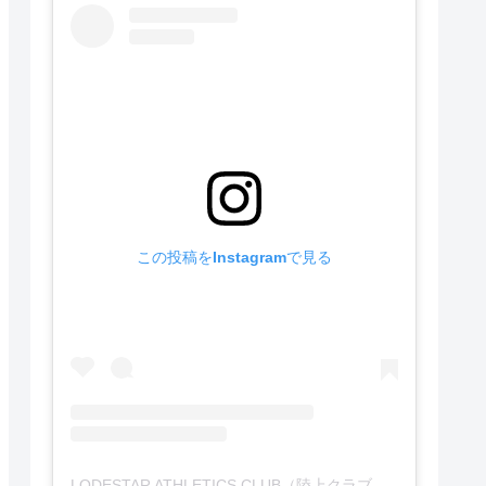
この投稿をInstagramで見る
LODESTAR ATHLETICS CLUB（陸上クラブ）(@lodestar.ac)がシェアした投稿