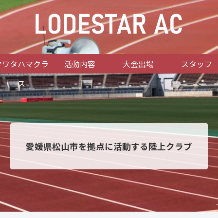
ヤワタハマクラ
活動内容
大会出場
スタッフ
ス
愛媛県松山市を拠点に活動する陸上クラブ