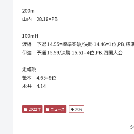
200m
山内 28.18=PB
100mH
渡邊 予選 14.55=標準突破/決勝 14.46=1位,PB,
伊達 予選 15.59/決勝 15.51=4位,PB,四国大会
走幅跳
笹本 4.65=8位
永井 4.14
2022年
ニュース
大会