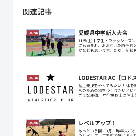
関連記事
愛媛県中学新人大会
2022年
11/5(土)中学生トラックシ
にも恵まれ、おおむね記録も良
かなとも思います。ただ、記録も動
LODESTAR AC【ロ
2021年
陸上競技をやってみたい！ 体を
ちのための場をつくりたいとい
ざまな運動、 中学生以上は陸上競
レベルアップ！
2022年
あっという間に3月！昨年末ご
のレベルアップを肌で感じる今